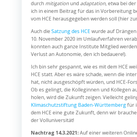
durch
mitigation
und
adaptation
, etwa bei de
ich in einem Beitrag für das in Vorbereitung
vom HCE herausgegeben werden soll (hier z
Auch die
Satzung des HCE
wurde auf Drängen d
10. November 2020 im Umlaufverfahren verabsc
konnten auch ganze Institute Mitglied werden
Verlust an Autonomie, den ich bedauere!).
Ich bin sehr gespannt, wie es mit dem HCE we
HCE statt. Aber es wäre schade, wenn die inter
hat, nicht ausgeschöpft würden, und HCE-Fors
Ob es gelingt, die Kolleginnen und Kollegen a
holen, wird die Zukunft zeigen. Vielleicht gelin
Klimaschutzstiftung Baden-Württemberg
für 
dem HCE eine gute Zukunft, denn wir brauche
der Volluniversität!
Nachtrag 14.3.2021:
Auf einer weiteren Onli