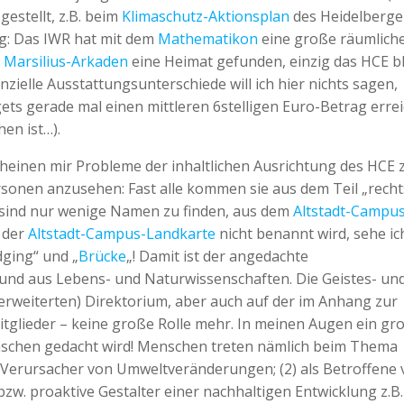
estellt, z.B. beim
Klimaschutz-Aktionsplan
des Heidelberge
ng: Das IWR hat mit dem
Mathematikon
eine große räumlich
n
Marsilius-Arkaden
eine Heimat gefunden, einzig das HCE b
nzielle Ausstattungsunterschiede will ich hier nichts sagen,
s gerade mal einen mittleren 6stelligen Euro-Betrag errei
hen ist…).
scheinen mir Probleme der inhaltlichen Ausrichtung des HCE 
rsonen anzusehen: Fast alle kommen sie aus dem Teil „recht
“ sind nur wenige Namen zu finden, aus dem
Altstadt-Campu
 der
Altstadt-Campus-Landkarte
nicht benannt wird, sehe ic
dging“ und „
Brücke
„! Damit ist der angedachte
nd aus Lebens- und Naturwissenschaften. Die Geistes- un
(erweiterten) Direktorium, aber auch auf der im Anhang zur
itglieder – keine große Rolle mehr. In meinen Augen ein gr
schen gedacht wird! Menschen treten nämlich beim Thema
ls Verursacher von Umweltveränderungen; (2) als Betroffene
zw. proaktive Gestalter einer nachhaltigen Entwicklung z.B.