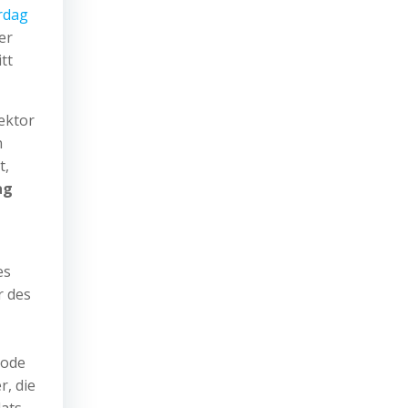
rdag
er
tt
ektor
n
t,
ag
es
r des
iode
r, die