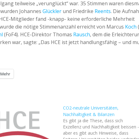
gang teilweise „verunglückt“ war. 35 Stimmen waren diesm
r wurden Johannes
Glückler
und Friedrike
Reents
. Die Aufna
 HCE-Mitglieder fand -knapp- keine erforderliche Mehrheit
um wurde die nötige Stimmenanzahl erreicht von Marcus
Koch
(
hl
(FoF4). HCE-Direktor Thomas
Rausch
, dem die Erleichteru
ken war, sagte: „Das HCE ist jetzt handlungsfähig – und m
Mehr
CO2-neutrale Universitäten,
Nachhaltigkeit & Bilanzen
Es gibt ja die These, dass sich
Exzellenz und Nachhaltigkeit beissen 
aber es gibt auch Hinweise, dass