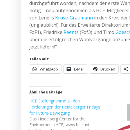
durchgeführt worden, nachdem der erste Wahl
nötig – neu aufgenommen als HCE-Mitgliede
von Lenelis
Kruse-Graumann
in den Kreis der
(unglaublich!). Für das Erweiterte Direktori
FoF1), Friedrike
Reents
(Fof3) und Timo
Goesc
über die erfolgreichen Wahlvorgänge anzumer
jetzt liefern!“
Teilen mit:
WhatsApp
E-Mail
Drucken
Ähnliche Beiträge
HCE Stellungnahme zu den
Forderungen der Heidelberger Fridays
for Future-Bewegung
Das Heidelberg Center for the
Environment (HCE, www.hce.uni-