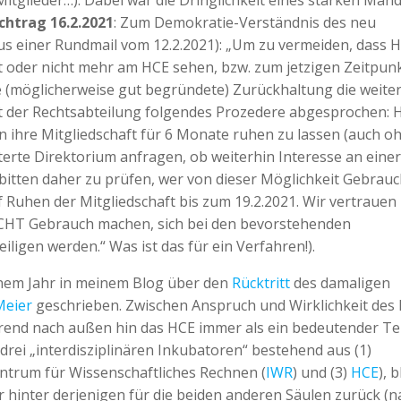
itglieder…). Dabei war die Dringlichkeit eines starken Man
chtrag 16.2.2021
: Zum Demokratie-Verständnis des neu
us einer Rundmail vom 12.2.2021): „Um zu vermeiden, dass 
ht oder nicht mehr am HCE sehen, bzw. zum jetzigen Zeitpunk
e (möglicherweise gut begründete) Zurückhaltung die weite
it der Rechtsabteilung folgendes Prozedere abgesprochen: 
n ihre Mitgliedschaft für 6 Monate ruhen zu lassen (auch o
rte Direktorium anfragen, ob weiterhin Interesse an einer
r bitten daher zu prüfen, wer von dieser Möglichkeit Gebrau
 Ruhen der Mitgliedschaft bis zum 19.2.2021. Wir vertrauen
NICHT Gebrauch machen, sich bei den bevorstehenden
igen werden.“ Was ist das für ein Verfahren!).
einem Jahr in meinem Blog über den
Rücktritt
des damaligen
Meier
geschrieben. Zwischen Anspruch und Wirklichkeit des
rend nach außen hin das HCE immer als ein bedeutender Tei
 drei „interdisziplinären Inkubatoren“ bestehend aus (1)
 Zentrum für Wissenschaftliches Rechnen (
IWR
) und (3)
HCE
), b
 hinter derjenigen für die beiden anderen Säulen zurück (n