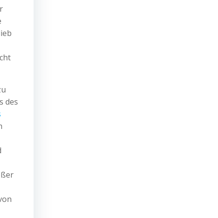
r
e
lieb
cht
zu
s des
s
h
d
oßer
 von