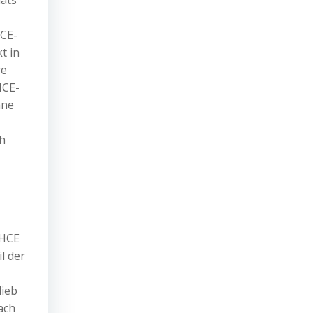
dats
HCE-
t in
re
HCE-
hne
ch
 HCE
l der
lieb
ach