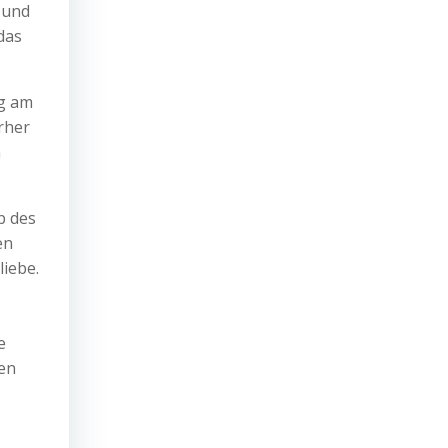
und
das
ng am
rher
n
b des
en
iebe.
e
en