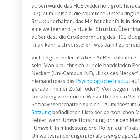
außen wurde das HCE wiederholt groß herausg
OB). Zum Beispiel die räumliche Unterbringu
Struktur erhalten, das MK hat ebenfalls in de
eine weitgehend „virtuelle“ Struktur. Über fina
außer dass die Größenordnung des HCE-Budget
(man kann sich vorstellen, was damit zu erreic
Viel tiefgreifender als diese Äußerlichkeiten 
sein. Man braucht sich nur die handelnden Pe
Neckar“ (Uni-Campus INF), „links des Neckar
niemand (dass das
Psychologische Institut
auf
gerade – reiner Zufall, oder?). Von wegen „bri
Forschungsverbund im Wesentlichen ein Verbu
Sozialwissenschaften spielen – zumindest im 
Satzung
befindlichen Liste der persönlichen M
Fehler, wenn Umweltforschung ohne den Men
„Umwelt“ in mindestens drei Rollen auf: (1) a
Umweltveränderungen; (3) als
change agents
b