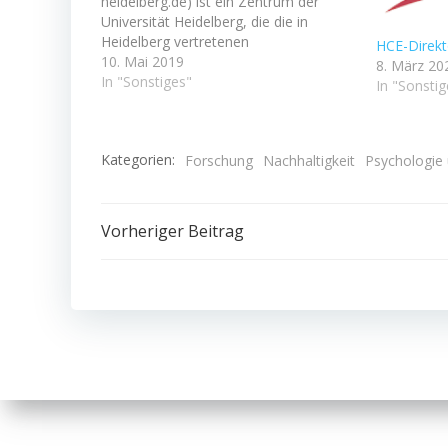
heidelberg.de) ist ein Zentrum der
Universität Heidelberg, die die in
Heidelberg vertretenen
HCE-Direkt
umweltbezogenen Wissenschaften
10. Mai 2019
8. März 20
miteinander vernetzen und dadurch zu
In "Sonstiges"
In "Sonstig
umfassenden Lösungen aktueller
Umweltprobleme beitragen soll. Es
besteht derzeit aus 13 institutionellen
Kategorien:
Forschung
Nachhaltigkeit
Psychologie 
und 74 persönlichen Mitgliedern aus 10
von 12 Fakultäten der Universität.
Bereits…
Beitragsnavigation
Vorheriger Beitrag