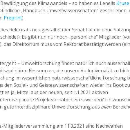
r Bewältigung des Klimawandels – so haben es Lenelis
Kruse
 befindliche „Handbuch Umweltwissenschaften“ geschrieben, 
um
Preprint
).
es Rektorats neu gestaltet (der Senat hat die neue Satzu
hiedet). Es gibt nun nur noch „persönliche“ Mitglieder (vo
), das Direktorium muss vom Rektorat bestätigt werden (ei
itergeht – Umweltforschung findet natürlich auch ausserhal
disziplinären Ressourcen, die unsere Volluniversität zu biet
chung im wesentlichen naturwissenschaftliche Forschung bl
us den Sozial- und Geisteswissenschaften wieder ins Boot zu
gt es ja, Mittel aus der neuen, seit 1.1.2021 aktiven
interdisziplinäre Projektvorhaben einzuwerben? Ich wünsch
n gute interdisziplinäre Umweltforschung aus
allen
Bereich
ne-Mitgliederversammlung am 11.3.2021 sind Nachwahlen