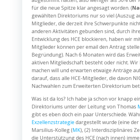
abgestimmt hatten, also weniger als 50% der M
für die neue Spitze klar angesagt worden. (
Na
gewählten Direktoriums nur so viel (Auszug a
Mitglieder, die derzeit ihre Schwerpunkte nic
anderen Aktivitäten gebunden sind, durch ihr
Entwicklung des HCE blockieren, haben wir m
Mitglieder können per email den Antrag stelle
Begründung). Nach 6 Monaten wird das Erweite
aktiven Mitgliedschaft besteht oder nicht. Wi
machen will und erwarten etwaige Anträge auf
darauf, dass alle HCE-Mitglieder, die davon 
Nachwahlen zum Erweiterten Direktorium beteil
Was ist da los? Ich habe ja schon vor knapp 
Direktoriums unter der Leitung von Thomas
gibt es eben doch ein paar Unterschiede. Wäh
Exzellenzstrategie
dargestellt wurde (eine der
Marsilius-Kolleg (
MK
), (2) Interdisziplinäres
die Unterstützung des HCE (nach innen) immer