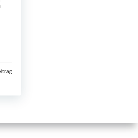
n
h
itrag