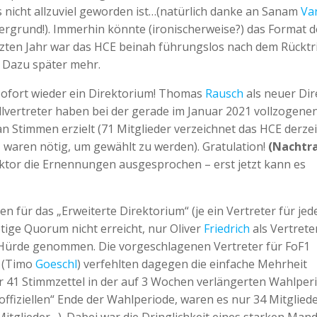
s nicht allzuviel geworden ist…(natürlich danke an Sanam
Va
ntergrund!). Immerhin könnte (ironischerweise?) das Format d
etzten Jahr war das HCE beinah führungslos nach dem Rücktri
. Dazu später mehr.
 sofort wieder ein Direktorium! Thomas
Rausch
als neuer Dir
ellvertreter haben bei der gerade im Januar 2021 vollzogene
n Stimmen erzielt (71 Mitglieder verzeichnet das HCE derzei
, waren nötig, um gewählt zu werden). Gratulation!
(Nachtr
ektor die Ernennungen ausgesprochen – erst jetzt kann es
en für das „Erweiterte Direktorium“ (je ein Vertreter für jed
ötige Quorum nicht erreicht, nur Oliver
Friedrich
als Vertrete
ie Hürde genommen. Die vorgeschlagenen Vertreter für FoF1
4 (Timo
Goeschl
) verfehlten dagegen die einfache Mehrheit
41 Stimmzettel in der auf 3 Wochen verlängerten Wahlper
fiziellen“ Ende der Wahlperiode, waren es nur 34 Mitgliede