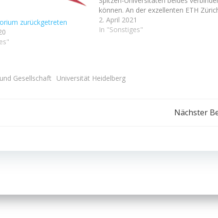
Spitzen-Universitäten beides verbinde
können. An der exzellenten ETH Züric
wird das Thema Nachhaltigkeit z.B.
2. April 2021
orium zurückgetreten
ganz aktiv propagiert. Aber gibt es
In "Sonstiges"
20
überhaupt schon carbon-neutrale
es"
Universitäten (oder solche auf dem
Weg dorthin)? Ein paar…
und Gesellschaft
Universität Heidelberg
Beitragsnavigation
Nächster Be