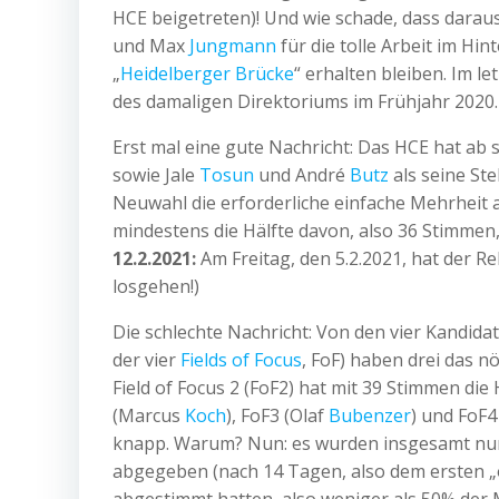
HCE beigetreten)! Und wie schade, dass darau
und Max
Jungmann
für die tolle Arbeit im Hi
„
Heidelberger Brücke
“ erhalten bleiben. Im l
des damaligen Direktoriums im Frühjahr 2020
Erst mal eine gute Nachricht: Das HCE hat ab
sowie Jale
Tosun
und André
Butz
als seine St
Neuwahl die erforderliche einfache Mehrheit a
mindestens die Hälfte davon, also 36 Stimmen
12.2.2021:
Am Freitag, den 5.2.2021, hat der R
losgehen!)
Die schlechte Nachricht: Von den vier Kandidat
der vier
Fields of Focus
, FoF) haben drei das n
Field of Focus 2 (FoF2) hat mit 39 Stimmen d
(Marcus
Koch
), FoF3 (Olaf
Bubenzer
) und FoF
knapp. Warum? Nun: es wurden insgesamt nur 
abgegeben (nach 14 Tagen, also dem ersten „of