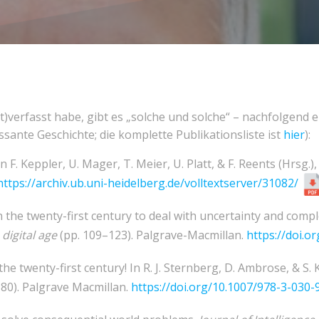
t)verfasst habe, gibt es „solche und solche“ – nachfolgend ei
ssante Geschichte; die komplette Publikationsliste ist
hier
):
n F. Keppler, U. Mager, T. Meier, U. Platt, & F. Reents (Hrsg.)
https://archiv.ub.uni-heidelberg.de/volltextserver/31082/
n the twenty-first century to deal with uncertainty and comple
 digital age
(pp. 109–123). Palgrave-Macmillan.
https://doi.o
the twenty-first century! In R. J. Sternberg, D. Ambrose, & S.
80). Palgrave Macmillan.
https://doi.org/10.1007/978-3-030