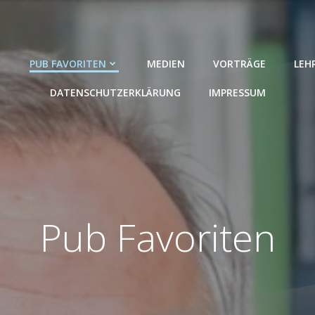
PUB FAVORITEN
MEDIEN
VORTRÄGE
LEH
DATENSCHUTZERKLÄRUNG
IMPRESSUM
Pub Favoriten