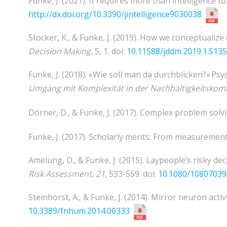
Funke, J. (2021). It requires more than intelligence 
http://dx.doi.org/10.3390/jintelligence9030038
Stocker, K., & Funke, J. (2019). How we conceptualiz
Decision Making
, 5, 1. doi:
10.11588/jddm.2019.1.513
Funke, J. (2018). »Wie soll man da durchblicken?« Ps
Umgang mit Komplexität in der Nachhaltigkeitsko
Dörner, D., & Funke, J. (2017). Complex problem solvin
Funke, J. (2017). Scholarly merits: From measuremen
Amelung, D., & Funke, J. (2015). Laypeople’s risky de
Risk Assessment, 21
, 533-559. doi:
10.1080/10807039
Steinhorst, A., & Funke, J. (2014). Mirror neuron acti
10.3389/fnhum.2014.00333