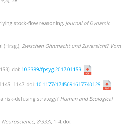
,
9
(3), 38.
rlying stock-flow reasoning.
Journal of Dynamic
l (Hrsg.),
Zwischen Ohnmacht und Zuversicht? Vom
153). doi:
10.3389/fpsyg.2017.01153
 1145–1147. doi:
10.1177/1745691617740129
s a risk-defusing strategy?
Human and Ecological
 Neuroscience, 8(333)
, 1-4. doi: