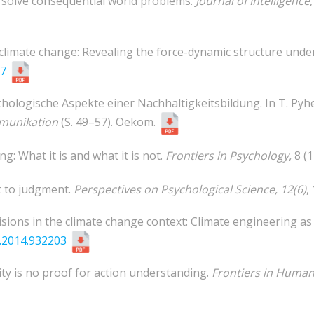
to solve consequential world problems.
Journal of Intelligence
e climate change: Revealing the force-dynamic structure unde
57
ychologische Aspekte einer Nachhaltigkeitsbildung. In T. Pyhe
mmunikation
(S. 49–57). Oekom.
g: What it is and what it is not.
Frontiers in Psychology,
8 (1
t to judgment.
Perspectives on Psychological Science, 12(6)
,
cisions in the climate change context: Climate engineering a
.2014.932203
vity is no proof for action understanding.
Frontiers in Human