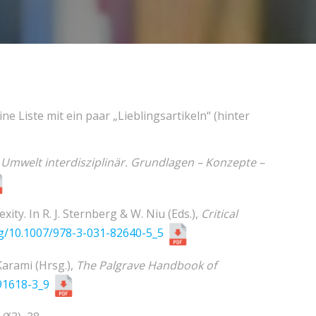
ne Liste mit ein paar „Lieblingsartikeln“ (hinter
,
Umwelt interdisziplinär. Grundlagen – Konzepte –
xity. In R. J. Sternberg & W. Niu (Eds.),
Critical
rg/10.1007/978-3-031-82640-5_5
 Karami (Hrsg.),
The Palgrave Handbook of
-91618-3_9