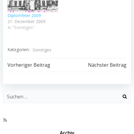
Diplomfeier 2009
21. Dezember 2009
In "Sonstiges"
Kategorien:
Sonstiges
Beitragsnavigation
Beitragsnav
Vorheriger Beitrag
Nächster Beitrag
RSS-
Feed
Archiv