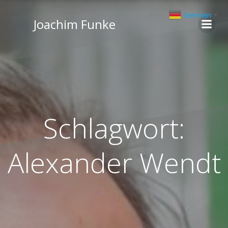
Zum
German
▼
Inhalt
Joachim Funke
springen
Schlagwort:
Alexander Wendt