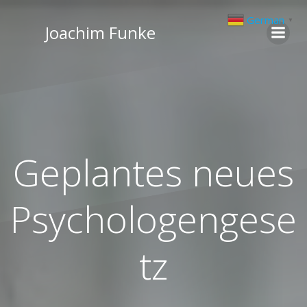
Zum
German
▼
Inhalt
Joachim Funke
springen
Geplantes neues
Psychologengese
tz