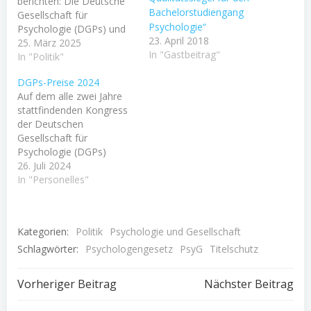
berichten: Die Deutsche
Bachelorstudiengang
Gesellschaft für
Psychologie“
Psychologie (DGPs) und
23. April 2018
der Fakultätentag
25. März 2025
In "Gastbeitrag"
Psychologie (FTPs) haben
In "Politik"
gemeinsam sieben
DGPs-Preise 2024
evidenzbasierte
Auf dem alle zwei Jahre
Empfehlungen für eine
stattfindenden Kongress
zukunftsfähige
der Deutschen
Politikgestaltung an die
Gesellschaft für
zukünftige
Psychologie (DGPs)
Bundesregierung
werden nicht nur Vorträge
26. Juli 2024
formuliert, nachzulesen
gehalten, sondern auch
In "Personelles"
hier! Warum mir das
Preise verliehen. Im
gefällt? Ich finde, dass
September ist es wieder
politische Entscheidungen
soweit, Wien ist der
oftmals zu wenig von
Kategorien:
Politik
Psychologie und Gesellschaft
Konferenzort für den
psychologischer
Schlagwörter:
nächsten (53.) DGPs-
Psychologengesetz
PsyG
Titelschutz
Expertise…
Kongress. Im gerade
erschienen Rundschreiben
Beitragsnavigation
Beitragsnav
Vorheriger Beitrag
Nächster Beitrag
des DGPs-Präsidenten
Stefan Schulz-Hardt