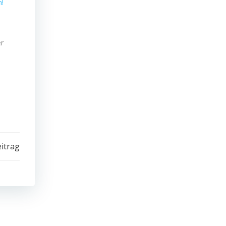
n!
er
ll
itrag