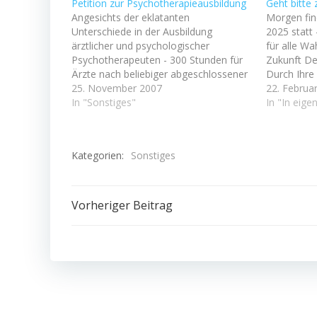
Petition zur Psychotherapieausbildung
Geht bitte 
Angesichts der eklatanten
Morgen fin
Unterschiede in der Ausbildung
2025 statt 
ärztlicher und psychologischer
für alle Wa
Psychotherapeuten - 300 Stunden für
Zukunft De
Ärzte nach beliebiger abgeschlossener
Durch Ihre
Facharztausbildung versus 3000
25. November 2007
beitragen,
22. Februa
Stunden (oder sogar 4200 Stunden) für
In "Sonstiges"
Personen i
In "In eige
Diplompsychologen - hat Oliver Weiß
wichtige E
eine Petition an den
treffen. Ei
Petitionsausschuss aufgesetzt mit dem
stärkt die
Kategorien:
Sonstiges
Ziel, diese Kluft zu verringern. Die
dass mögl
Petition an die…
Beitragsnavigation
Vorheriger Beitrag