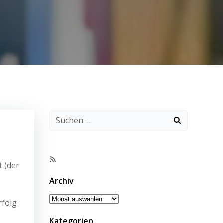
RSS-
 (der
Feed
Archiv
Archiv
rfolg
Kategorien