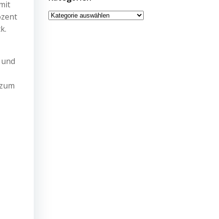
mit
Kategorien
ozent
k.
 und
 zum