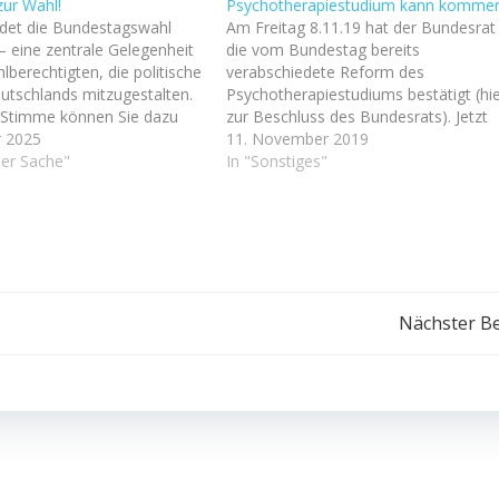
zur Wahl!
Psychotherapiestudium kann komme
det die Bundestagswahl
Am Freitag 8.11.19 hat der Bundesrat
– eine zentrale Gelegenheit
die vom Bundestag bereits
hlberechtigten, die politische
verabschiedete Reform des
utschlands mitzugestalten.
Psychotherapiestudiums bestätigt (hi
 Stimme können Sie dazu
zur Beschluss des Bundesrats). Jetzt
 welche Parteien und
r 2025
kann die Arbeit in den uni-internen
11. November 2019
n den nächsten Jahren
ner Sache"
Kommissionen beginnen - jetzt muss
In "Sonstiges"
ntscheidungen für das Land
sie beginnen, wenn zum 1. Oktober
ne hohe Wahlbeteiligung
2020 der neue Studiengang starten so
 Demokratie und sorgt dafür,
(was unsere Studierenden bestimmt
ichst…
begrüßen würden).…
Beitragsnavigation
Nächster Be