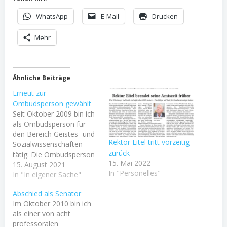
WhatsApp
E-Mail
Drucken
Mehr
Ähnliche Beiträge
Erneut zur
Ombudsperson gewählt
Seit Oktober 2009 bin ich
als Ombudsperson für
den Bereich Geistes- und
Rektor Eitel tritt vorzeitig
Sozialwissenschaften
zurück
tätig. Die Ombudsperson
15. Mai 2022
ist erste Anlaufstelle bei
15. August 2021
In "Personelles"
vermutetem
In "In eigener Sache"
wissenschaftlichem
Abschied als Senator
Fehlverhalten eines
Im Oktober 2010 bin ich
Mitglieds unserer
als einer von acht
Universität. Die
professoralen
Ombudsperson ist eine