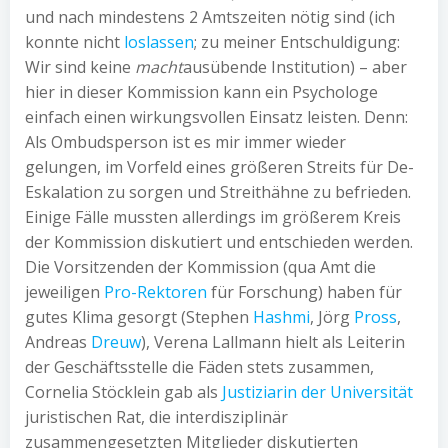
und nach mindestens 2 Amtszeiten nötig sind (ich
konnte nicht
loslassen
; zu meiner Entschuldigung:
Wir sind keine
macht
ausübende Institution) – aber
hier in dieser Kommission kann ein Psychologe
einfach einen wirkungsvollen Einsatz leisten. Denn:
Als Ombudsperson ist es mir immer wieder
gelungen, im Vorfeld eines größeren Streits für De-
Eskalation zu sorgen und Streithähne zu befrieden.
Einige Fälle mussten allerdings im größerem Kreis
der Kommission diskutiert und entschieden werden.
Die Vorsitzenden der Kommission (qua Amt die
jeweiligen
Pro-Rektoren
für Forschung) haben für
gutes Klima gesorgt (Stephen
Hashmi
, Jörg
Pross
,
Andreas
Dreuw
), Verena Lallmann hielt als Leiterin
der Geschäftsstelle die Fäden stets zusammen,
Cornelia Stöcklein gab als
Justiziarin der Universität
juristischen Rat, die interdisziplinär
zusammengesetzten Mitglieder diskutierten