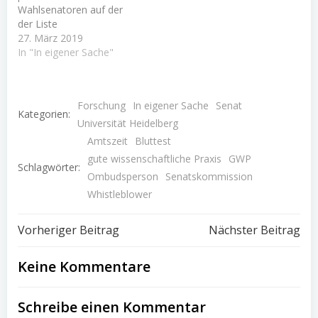
Wahlsenatoren auf der
Vertrauensperson und
der Liste
versucht bereits im
"Initiative/Semper
27. März 2019
Vorfeld durch Gespräche
Apertus" (hier der
In "In eigener Sache"
mit allen Beteiligten,
Wahlaufruf von 2014)
Klärungen bei
Mitglied unseres
Streitigkeiten
Akademischen Senats
herbeizuführen und es so
Forschung
In eigener Sache
Senat
geworden (nachdem ich
erst…
Kategorien:
schon einmal von 2002
Universität Heidelberg
bis 2003 eine halbe
Amtszeit
Bluttest
Amtszeit absolviert
gute wissenschaftliche Praxis
GWP
hatte). Die erste
Schlagwörter:
Ombudsperson
Senatskommission
Senatssitzung trug die
laufende Nummer #387
Whistleblower
(gezählt wohl…
Beitragsnavigation
Beitragsnav
Vorheriger Beitrag
Nächster Beitrag
Keine Kommentare
Schreibe einen Kommentar