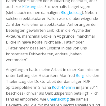
haben viele Stunden der Aufklärung bedeutet, aber
auch zur
Klärung
des Sachverhalts beigetragen
(siehe auch meinen damaligen
Blogbeitrag
). Neben
solchen spektakulären Fällen war die überwiegende
Zahl der Fälle eher unspektakulär. Anhörungen der
Beteiligten gewährten Einblick in die Psyche der
Akteure, manchmal Blicke in Abgründe, manchmal
Blicke in naive Köpfe. Nicht alle „Täter“ oder
„Täterinnen“ besaßen Einsicht in das von uns
konstatierte Fehlverhalten, andere „haben
verstanden“.
Angefangen hatte meine Arbeit in einer Kommission
unter Leitung des Historikers Manfred
Berg
, die den
Titelentzug der Doktorabeit der damaligen FDP-
Spitzenpolitikerin Silvana
Koch-Mehrin
im Jahr 2011
beschloss (ich war als Ombudsperson beteiligt) – ich
fand es empörend, wie
uneinsichtig
die damals
Beklagte war, die mit mehreren Rechtsanwälten (und