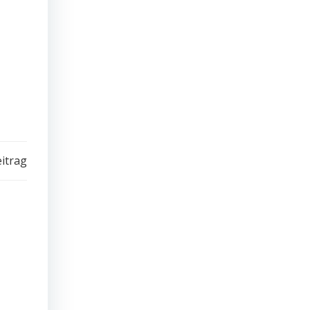
l
itrag