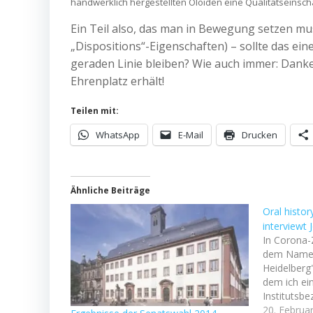
handwerklich hergestellten Oloiden eine Qualitätseinsch
Ein Teil also, das man in Bewegung setzen mu
„Dispositions“-Eigenschaften) – sollte das ei
geraden Linie bleiben? Wie auch immer: Danke
Ehrenplatz erhält!
Teilen mit:
WhatsApp
E-Mail
Drucken
Ähnliche Beiträge
Oral histo
interviewt
In Corona-
dem Namen 
Heidelberg"
dem ich ei
Institutsb
Institut) i
20. Februa