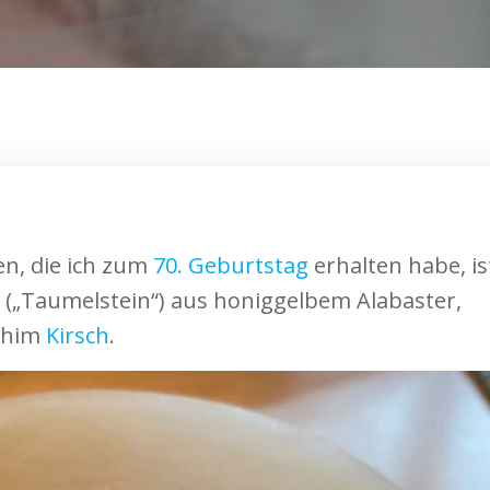
n, die ich zum
70. Geburtstag
erhalten habe, is
 („Taumelstein“) aus honiggelbem Alabaster,
chim
Kirsch
.