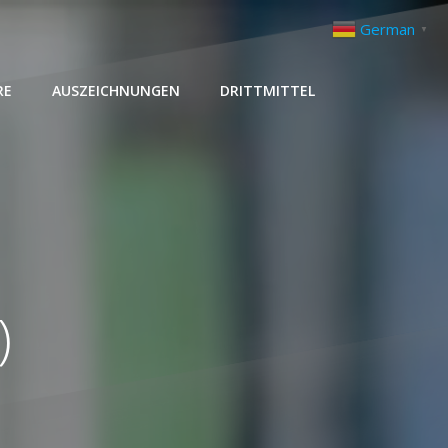
German
▼
RE
AUSZEICHNUNGEN
DRITTMITTEL
)