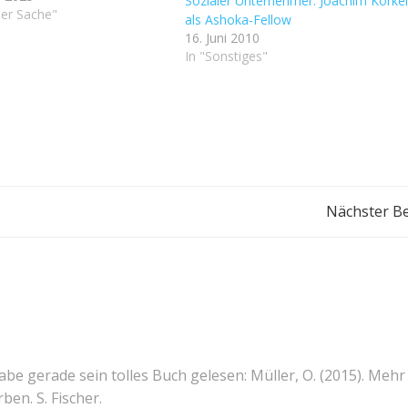
Sozialer Unternehmer: Joachim Körke
e verfügbar gemacht habe.
ner Sache"
als Ashoka-Fellow
rer Mitarbeiter Bernd
16. Juni 2010
ch hat nun festgestellt,
In "Sonstiges"
espräch mit mir…
Beitragsnavigation
Nächster Be
habe gerade sein tolles Buch gelesen: Müller, O. (2015). Mehr
ben. S. Fischer.