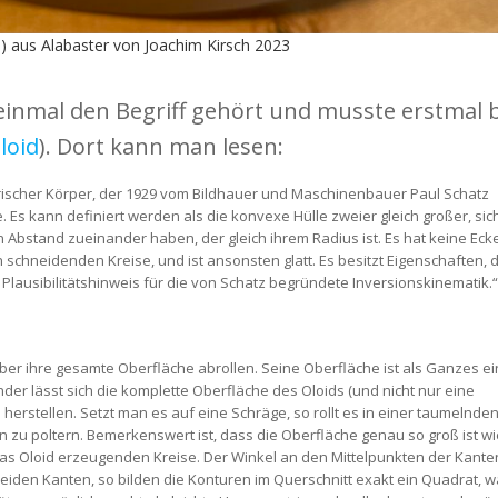
) aus Alabaster von Joachim Kirsch 2023
 einmal den Begriff gehört und musste erstmal 
loid
). Dort kann man lesen:
trischer Körper, der 1929 vom Bildhauer und Maschinenbauer Paul Schatz
s kann definiert werden als die konvexe Hülle zweier gleich großer, sic
 Abstand zueinander haben, der gleich ihrem Radius ist. Es hat keine Eck
 schneidenden Kreise, und ist ansonsten glatt. Es besitzt Eigenschaften, d
 Plausibilitätshinweis für die von Schatz begründete Inversionskinematik.“
über ihre gesamte Oberfläche abrollen. Seine Oberfläche ist als Ganzes e
der lässt sich die komplette Oberfläche des Oloids (und nicht nur eine
herstellen. Setzt man es auf eine Schräge, so rollt es in einer taumelnde
zu poltern. Bemerkenswert ist, dass die Oberfläche genau so groß ist wi
 das Oloid erzeugenden Kreise. Der Winkel an den Mittelpunkten der Kante
eiden Kanten, so bilden die Konturen im Querschnitt exakt ein Quadrat, w