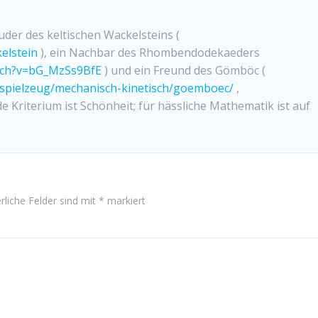
ruder des keltischen Wackelsteins (
kelstein
), ein Nachbar des Rhombendodekaeders
tch?v=bG_MzSs9BfE
) und ein Freund des Gömböc (
s_spielzeug/mechanisch-kinetisch/goemboec/
,
e Kriterium ist Schönheit; für hässliche Mathematik ist auf
rliche Felder sind mit
*
markiert