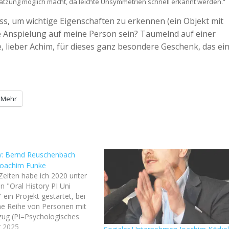
ätzung möglich macht, da leichte Unsymmetrien schnell erkannt werden.“
ss, um wichtige Eigenschaften zu erkennen (ein Objekt mit
ne Anspielung auf meine Person sein? Taumelnd auf einer
, lieber Achim, für dieses ganz besondere Geschenk, das ei
Mehr
ry: Bernd Reuschenbach
 Joachim Funke
Zeiten habe ich 2020 unter
"Oral History PI Uni
 ein Projekt gestartet, bei
ne Reihe von Personen mit
ezug (PI=Psychologisches
nterviewt habe und die Videos
r 2025