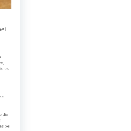
bei
h
en,
ie es
ine
n
e die
n
as bei