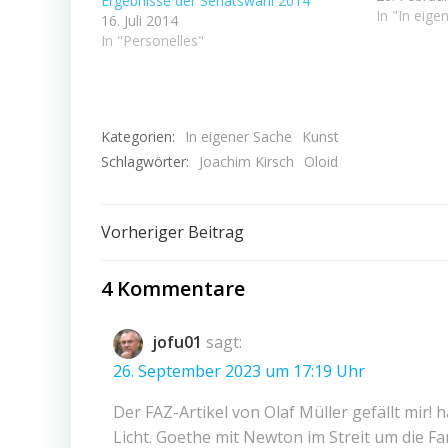
Ergebnisse der Senatswahl 2014
auf YouTub
In "In eige
16. Juli 2014
Mein frühe
In "Personelles"
Reuschenba
dass ein G
Kategorien:
In eigener Sache
Kunst
Schlagwörter:
Joachim Kirsch
Oloid
Beitragsnavigation
Vorheriger Beitrag
4 Kommentare
jofu01
sagt:
26. September 2023 um 17:19 Uhr
Der FAZ-Artikel von Olaf Müller gefällt mir! 
Licht. Goethe mit Newton im Streit um die Far