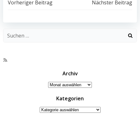
Beitragsnavigation
Beitragsnav
Vorheriger Beitrag
Nächster Beitrag
RSS-
Feed
Archiv
Archiv
Kategorien
Kategorien