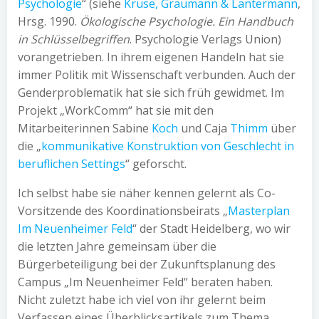
Psychologie
“ (siehe
Kruse, Graumann & Lantermann
,
Hrsg. 1990.
Ökologische Psychologie. Ein Handbuch
in Schlüsselbegriffen
. Psychologie Verlags Union)
vorangetrieben. In ihrem eigenen Handeln hat sie
immer Politik mit Wissenschaft verbunden. Auch der
Genderproblematik hat sie sich früh gewidmet. Im
Projekt „WorkComm“ hat sie mit den
Mitarbeiterinnen Sabine
Koch
und Caja
Thimm
über
die „
kommunikative Konstruktion von Geschlecht in
beruflichen Settings
“ geforscht.
Ich selbst habe sie näher kennen gelernt als Co-
Vorsitzende des Koordinationsbeirats „
Masterplan
Im Neuenheimer Feld
“ der Stadt Heidelberg, wo wir
die letzten Jahre gemeinsam über die
Bürgerbeteiligung bei der Zukunftsplanung des
Campus „Im Neuenheimer Feld“ beraten haben.
Nicht zuletzt habe ich viel von ihr gelernt beim
Verfassen eines Überblicksartikels zum Thema