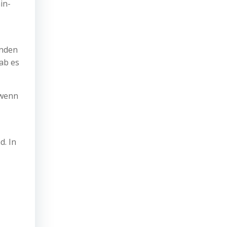
in-
unden
ab es
 wenn
d. In