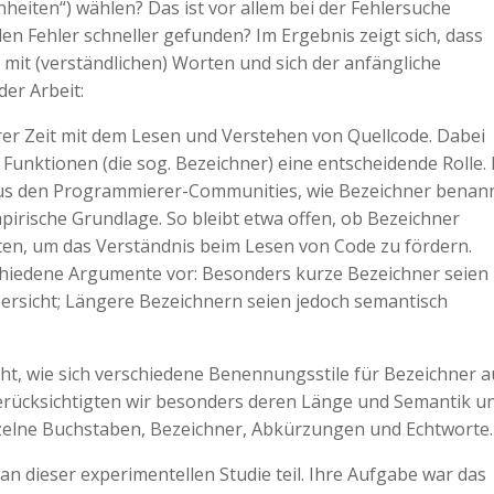
nheiten“) wählen? Das ist vor allem bei der Fehlersuche
n Fehler schneller gefunden? Im Ergebnis zeigt sich, dass
s mit (verständlichen) Worten und sich der anfängliche
er Arbeit:
er Zeit mit dem Lesen und Verstehen von Quellcode. Dabei
Funktionen (die sog. Bezeichner) eine entscheidende Rolle. 
e aus den Programmierer-Communities, wie Bezeichner benan
mpirische Grundlage. So bleibt etwa offen, ob Bezeichner
ten, um das Verständnis beim Lesen von Code zu fördern.
schiedene Argumente vor: Besonders kurze Bezeichner seien
ersicht; Längere Bezeichnern seien jedoch semantisch
ht, wie sich verschiedene Benennungsstile für Bezeichner a
rücksichtigten wir besonders deren Länge und Semantik u
nzelne Buchstaben, Bezeichner, Abkürzungen und Echtworte.
 dieser experimentellen Studie teil. Ihre Aufgabe war das