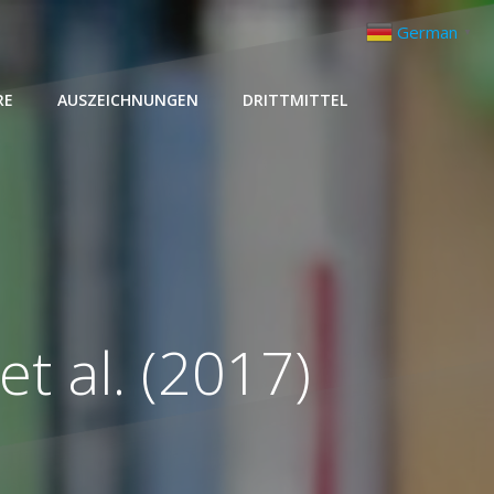
German
▼
RE
AUSZEICHNUNGEN
DRITTMITTEL
t al. (2017)