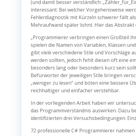
(und damit besser verständlich: „Zähler_für_Ei
interessant: Bei welcher Vorgehensweise werde
Fehlerdiagnostik mit Kürzeln schwerer fällt al
Mehraufwand später lohnt. Hier das Abstrakt d
„Programmierer verbringen einen Großteil ihr
spielen die Namen von Variablen, Klassen und 
gibt viele verschiedene Stile und Vorschläg
werden sollten, jedoch fehlt diesen oft eine e
besonders lang oder besonders kurz sein soll
Befürworter der jeweiligen Stile bringen ver
„weniger zu lesen“ und böten eine bessere Üb
reichhaltiger und einfacher verstehbar.
In der vorliegenden Arbeit haben wir untersuc
das Programmverständnis auswirken. Dazu be
identifizierten drei Versuchsbedingungen: Ei
72 professionelle C# Programmierer nahmen an