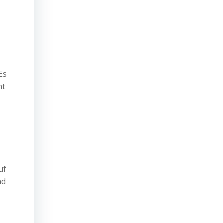
Es
nt
uf
nd