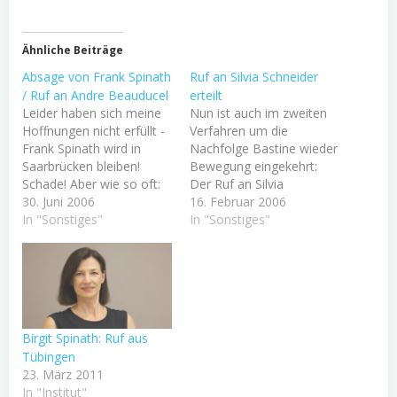
Ähnliche Beiträge
Absage von Frank Spinath
Ruf an Silvia Schneider
/ Ruf an Andre Beauducel
erteilt
Leider haben sich meine
Nun ist auch im zweiten
Hoffnungen nicht erfüllt -
Verfahren um die
Frank Spinath wird in
Nachfolge Bastine wieder
Saarbrücken bleiben!
Bewegung eingekehrt:
Schade! Aber wie so oft:
Der Ruf an Silvia
Es geht weiter und wir
30. Juni 2006
Schneider in Basel ist
16. Februar 2006
werden versuchen, das
In "Sonstiges"
raus! Auch hier hoffen wir
In "Sonstiges"
Beste aus dieser Situation
auf schnelle und
zu machen. Die
erfolgreiche
Verhandlungen mit dem
Verhandlungen. Das
Dritten auf dieser Liste,
Erstgespräch findet
Prof. Andre Beauducel,
nächste Woche statt.
Bundeswehrhochschule
Birgit Spinath: Ruf aus
Hamburg, werden nun so
Tübingen
schnell…
23. März 2011
In "Institut"