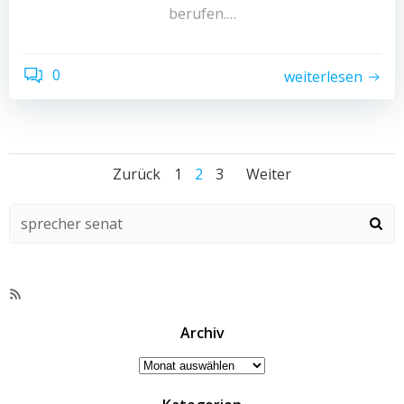
berufen.…
0
weiterlesen
Beitragsnavigati
Beitragsnavig
Beitragsn
Seite
Seite
Seite
Zurück
1
2
3
Weiter
RSS-
Feed
Archiv
Archiv