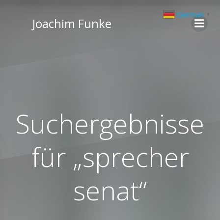
Zum
German
▼
Inhalt
Joachim Funke
springen
Suchergebnisse
für „sprecher
senat“