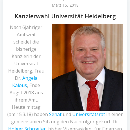
März 15, 2018
Kanzlerwahl Universität Heidelberg
Nach 6jähriger
Amtszeit
scheidet die
bisherige
Kanzlerin der
Universität
Heidelberg, Frau
Dr.
Angela
Kalous
, Ende
Augst 2018 aus
ihrem Amt.
Heute mittag
(am 15.3.18) haben
Senat
und
Universitätsrat
in einer
gemeinsamen Sitzung den Nachfolger gekürt: Dr.
Holger Schroeter
, bisher Vizepräsident für Finanzen