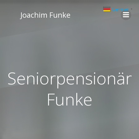
Zum
German
▼
Inhalt
Joachim Funke
springen
Seniorpensionär
Funke