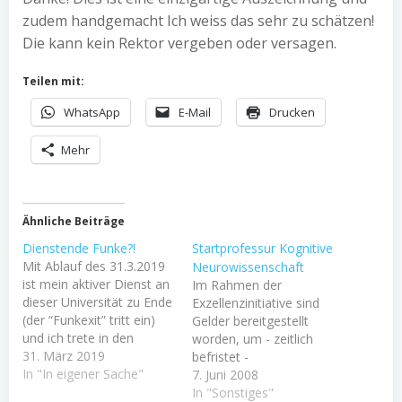
zudem handgemacht Ich weiss das sehr zu schätzen!
Die kann kein Rektor vergeben oder versagen.
Teilen mit:
WhatsApp
E-Mail
Drucken
Mehr
Ähnliche Beiträge
Dienstende Funke?!
Startprofessur Kognitive
Mit Ablauf des 31.3.2019
Neurowissenschaft
ist mein aktiver Dienst an
Im Rahmen der
dieser Universität zu Ende
Exzellenzinitiative sind
(der “Funkexit” tritt ein)
Gelder bereitgestellt
und ich trete in den
worden, um - zeitlich
Ruhestand ein. Ein
31. März 2019
befristet -
merkwürdiges Gefühl! Seit
In "In eigener Sache"
Anschubfinanzierungen
7. Juni 2008
meiner Berufung zum
für junge Wissenschaftler
In "Sonstiges"