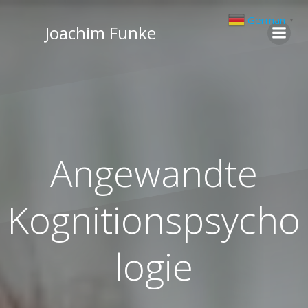
Zum
German
▼
Inhalt
Joachim Funke
springen
Angewandte
Kognitionspsycho
logie