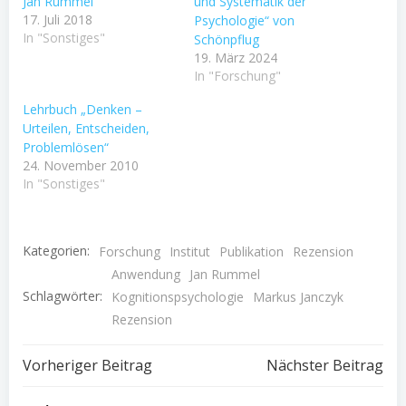
Jan Rummel
und Systematik der
17. Juli 2018
Psychologie“ von
In "Sonstiges"
Schönpflug
19. März 2024
In "Forschung"
Lehrbuch „Denken –
Urteilen, Entscheiden,
Problemlösen“
24. November 2010
In "Sonstiges"
Kategorien:
Forschung
Institut
Publikation
Rezension
Anwendung
Jan Rummel
Schlagwörter:
Kognitionspsychologie
Markus Janczyk
Rezension
Beitragsnavigation
Beitragsnav
Vorheriger Beitrag
Nächster Beitrag