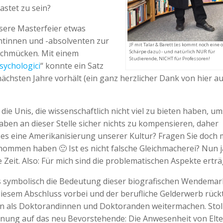
astet zu sein?
nsere Masterfeier etwas
entinnen und -absolventen zur
JF mit Talar & Barett (es kommt noch eine 
 schmücken. Mit einem
Schärpe dazu) - und natürlich NUR für
Studierende, NICHT für Professoren!
sychologici
“ konnte ein Satz
nächsten Jahre vorhält (ein ganz herzlicher Dank von hier a
die Unis, die wissenschaftlich nicht viel zu bieten haben, u
en an dieser Stelle sicher nichts zu kompensieren, daher
t es eine Amerikanisierung unserer Kultur? Fragen Sie doch 
ommen haben 🙂 Ist es nicht falsche Gleichmacherei? Nun j
 Zeit. Also: Für mich sind die problematischen Aspekte erträg
s symbolisch die Bedeutung dieser biografischen Wendemar
 diesem Abschluss vorbei und der berufliche Gelderwerb rückt
n als Doktorandinnen und Doktoranden weitermachen. Stol
nnung auf das neu Bevorstehende: Die Anwesenheit von Elt