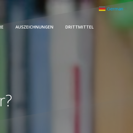
German
▼
RE
AUSZEICHNUNGEN
DRITTMITTEL
r?