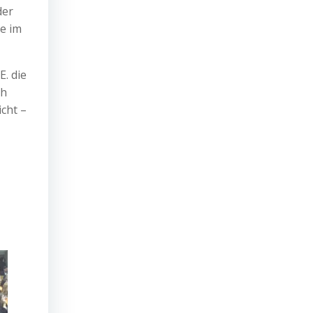
der
e im
E. die
ch
icht –