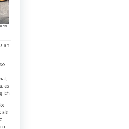
orange
us an
mso
mal,
a, es
lich.
ke
 als
z
ern