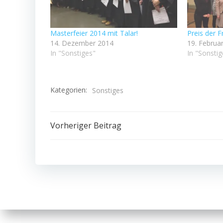
Masterfeier 2014 mit Talar!
Preis der F
14. Dezember 2014
19. Februa
In "Sonstiges"
In "Sonstig
Kategorien:
Sonstiges
Beitragsnavigation
Vorheriger Beitrag