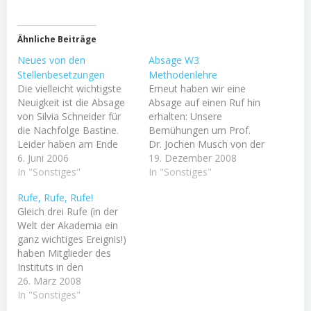
Ähnliche Beiträge
Neues von den
Absage W3
Stellenbesetzungen
Methodenlehre
Die vielleicht wichtigste
Erneut haben wir eine
Neuigkeit ist die Absage
Absage auf einen Ruf hin
von Silvia Schneider für
erhalten: Unsere
die Nachfolge Bastine.
Bemühungen um Prof.
Leider haben am Ende
Dr. Jochen Musch von der
doch die persönlichen
6. Juni 2006
Uni Düsseldorf wurden
19. Dezember 2008
Gründe die Waagschale
In "Sonstiges"
jetzt durch ein starkes
In "Sonstiges"
zugunsten Basel
Bleibeangebot der
Rufe, Rufe, Rufe!
ausschlagen lassen. Ich
dortigen Uni getoppt!
Gleich drei Rufe (in der
hätte mir unter ihrer
Ganz offensichtlich ist die
Welt der Akademia ein
Leitung den Aufbau der
Heidelberger Psychologie
ganz wichtiges Ereignis!)
Kinder- und
an verschiedenen Stellen
haben Mitglieder des
Jugendlichentherapie hier
unterausgestattet
Instituts in den
gut vorstellen können.
(obwohl wir uns maximal
vergangenen Wochen
26. März 2008
Jetzt wird das Angebot
ins Zeug gelegt haben)
ereilt: Prof. Dr. Birgit
In "Sonstiges"
möglicherweise an…
und…
Spinath hat einen Ruf an