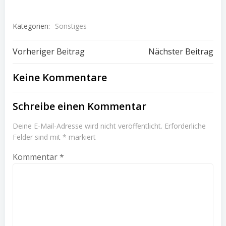
die Uni Dortmund
erhalten und ist in
Kategorien:
Sonstiges
Verhandlungen
eingetreten. PD Dr. Birgit
Beitragsnavigation
Beitragsnav
Elsner hat einen Ruf an
Vorheriger Beitrag
Nächster Beitrag
die Uni Postdam
erhalten…
Keine Kommentare
Schreibe einen Kommentar
Deine E-Mail-Adresse wird nicht veröffentlicht.
Erforderliche
Felder sind mit
*
markiert
Kommentar
*