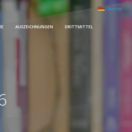
German
▼
RE
AUSZEICHNUNGEN
DRITTMITTEL
6