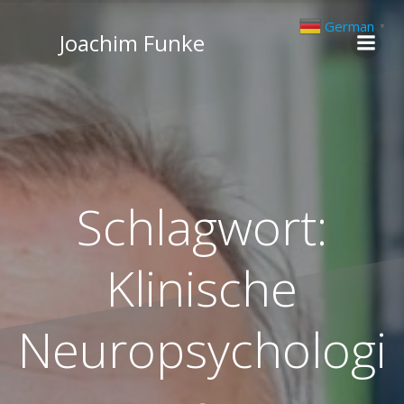
Zum
German
▼
Inhalt
Joachim Funke
springen
Schlagwort:
Klinische
Neuropsychologi